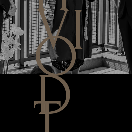
VI
O
D
T