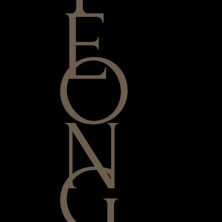
E
O
N
G