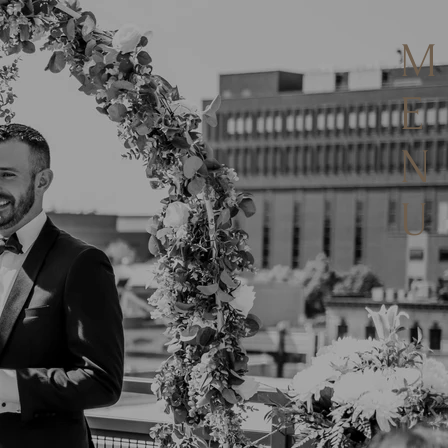
M
E
N
U