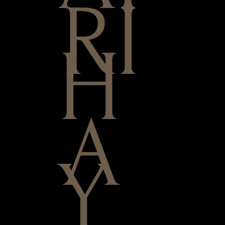
RI
H
A
Y