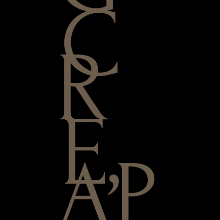
C
R
E,
AP