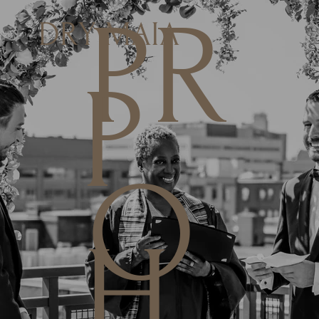
PR
DRY MAIA
P
O
H